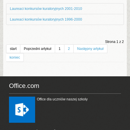
Laureaci konkursów kuratoryjnych 2001-2010
Laureaci konkursów kuratoryjnych 1996-2000
Strona 1 z 2
start
Poprzedni artykuł
1
2
Następny artykuł
koniec
Office.com
Office dla uczniów naszej szkoły