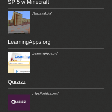
SP 5 w Minecraft
„Nasza szkoła”
LearningApps.org
„LearningApps.org”
Quizizz
„https://quizizz.com/”