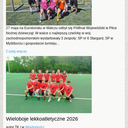
27 maja na Euroboisku w Wałczu odbył się Półfinał Wojewódzki w Piłce
Nożnej dziewcząt. W walce o najlepszą czwórkę w woj.
zachodniopomorskim wystartowały 3 zespoły: SP nr 6 Stargard, SP w
Myśliborzu i gospodarze turnieju...
Czytaj więcej
Wieloboje lekkoatletyczne 2026
autor TK /
w
Wiadomości