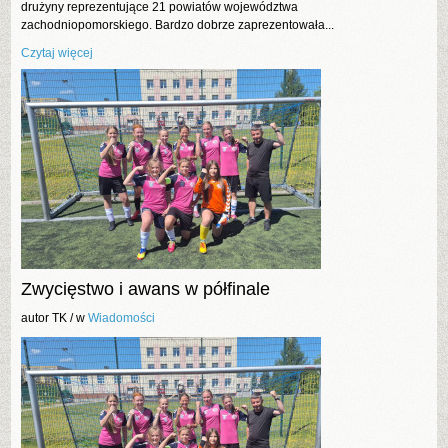
drużyny reprezentujące 21 powiatów województwa
zachodniopomorskiego. Bardzo dobrze zaprezentowała...
Czytaj więcej
Zwycięstwo i awans w półfinale
autor TK /
w
Wiadomości