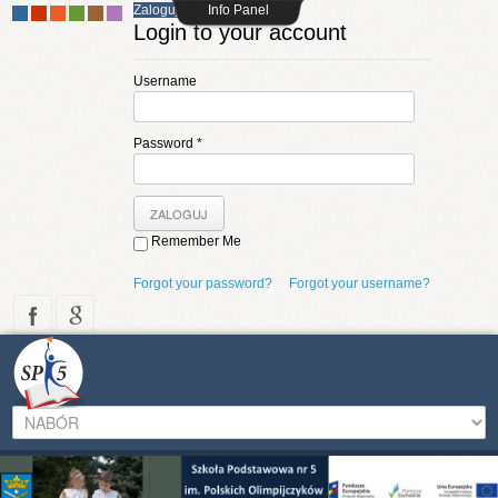
Zaloguj
Info Panel
-
-
-
-
-
-
Login to your account
Username
Password *
Remember Me
Forgot your password?
Forgot your username?