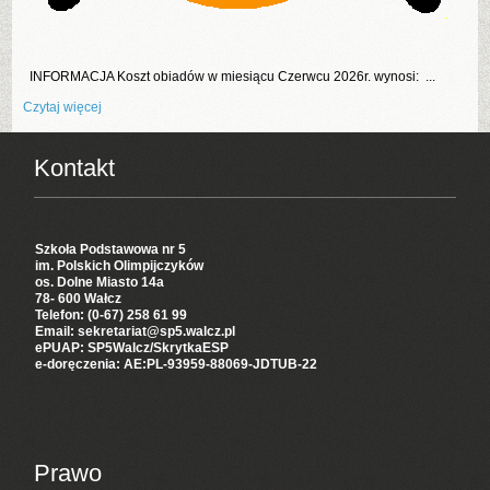
INFORMACJA Koszt obiadów w miesiącu Czerwcu 2026r. wynosi: ...
Czytaj więcej
Kontakt
Szkoła Podstawowa nr 5
im. Polskich Olimpijczyków
os. Dolne Miasto 14a
78- 600 Wałcz
Telefon: (0-67) 258 61 99
Email: sekretariat@sp5.walcz.pl
ePUAP: SP5Walcz/SkrytkaESP
e-doręczenia:
AE:PL-93959-88069-JDTUB-22
Prawo